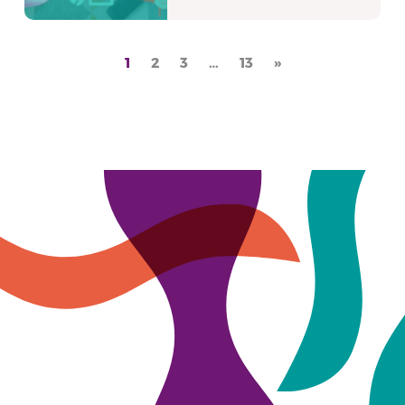
1
2
3
…
13
»