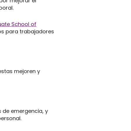
or mejorar el
oral.
ate School of
os para trabajadores
estas mejoren y
os de emergencia, y
personal.