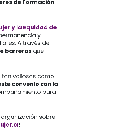
lleres de Formación
jer y la Equidad de
, permanencia y
iares. A través de
e barreras
que
 tan valiosas como
ste convenio con la
acompañamiento para
u organización sobre
jer.cl
!