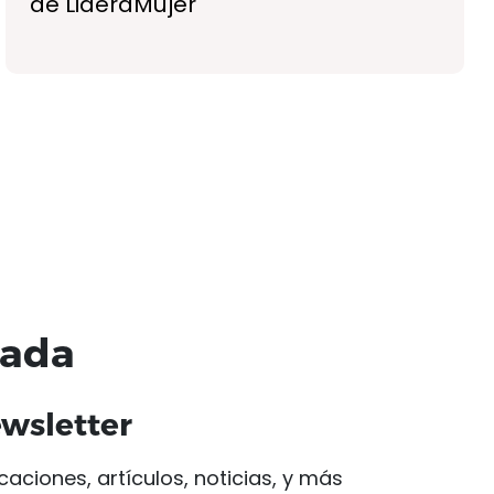
de LideraMujer
nada
ewsletter
caciones, artículos, noticias, y más