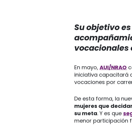
Su objetivo e
acompañamien
vocacionales 
En mayo,
AUI/NRAO
c
iniciativa capacitará
vocaciones por carre
De esta forma, la nu
mujeres que decidan
su meta
. Y es que
se
menor participación f