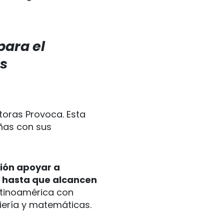
para el
s
toras Provoca. Esta
iñas con sus
ión apoyar a
s hasta que alcancen
Latinoamérica con
niería y matemáticas.