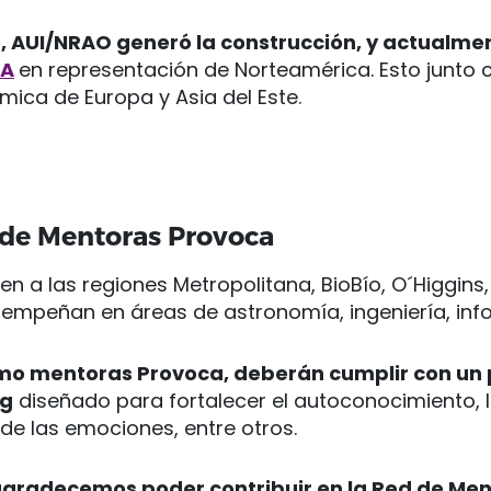
e, AUI/NRAO generó la construcción, y actualme
MA
en representación de Norteamérica. Esto junto c
mica de Europa y Asia del Este.
o de Mentoras Provoca
en a las regiones Metropolitana, BioBío, O´Higgins
empeñan en áreas de astronomía, ingeniería, infor
omo mentoras Provoca, deberán cumplir con u
ng
diseñado para fortalecer el autoconocimiento, 
 de las emociones, entre otros.
agradecemos poder contribuir en la Red de Me