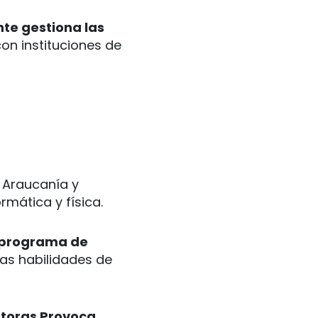
nte gestiona las
on instituciones de
, Araucanía y
mática y física.
n programa de
las habilidades de
ntoras Provoca
.