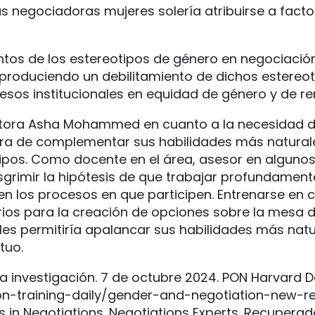
 las negociadoras mujeres solería atribuirse a fac
tos de los estereotipos de género en negociación
é produciendo un debilitamiento de dichos estereo
esos institucionales en equidad de género y de re
ctora Asha Mohammed en cuanto a la necesidad de
era de complementar sus habilidades más natural
ipos. Como docente en el área, asesor en algunos 
esgrimir la hipótesis de que trabajar profundament
n los procesos en que participen. Entrenarse en ca
rios para la creación de opciones sobre la mesa d
 les permitiría apalancar sus habilidades más nat
tuo.
a investigación. 7 de octubre 2024. PON Harvard D
on-training-daily/gender-and-negotiation-new-re
s in Negotiations. Negotiations Experts. Recuperad