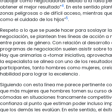
trabajar como negociadoras debido a la falsa per
4
obtener el mejor resultado”
. En este sentido pla
zonas peligrosas o de difícil acceso, mientras qu
5
como el cuidado de los hijos”
.
Respeto a lo que se puede hacer para soslayar la
negociación, se plantean tres líneas de acción a n
entre pares de género. Con relación al desarroll
programas de negociación suelen asistir sobre to
Hay que animarlas a «tomar iniciativa, aprovech
la especialista se alinea con uno de los resultad
participantes, tanto hombres como mujeres, creía
habilidad para lograr la excelencia .
Siguiendo con esta línea me parece pertinente con
que más mujeres que hombres tomen su curso de n
cómodas en situaciones francamente competitivas
confianza al punto que estiman poder incluso imp
que los demás les evalúan. En este sentido, el éx