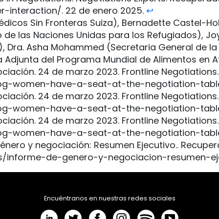
-interaction/. 22 de enero 2025.
↩︎
édicos Sin Fronteras Suiza), Bernadette Castel-Hol
do de las Naciones Unidas para los Refugiados), 
, Dra. Asha Mohammed (Secretaria General de la 
ra Adjunta del Programa Mundial de Alimentos en 
ciación. 24 de marzo 2023. Frontline Negotiation
/blog-women-have-a-seat-at-the-negotiation-tab
ciación. 24 de marzo 2023. Frontline Negotiation
/blog-women-have-a-seat-at-the-negotiation-tab
ciación. 24 de marzo 2023. Frontline Negotiation
/blog-women-have-a-seat-at-the-negotiation-tab
énero y negociación: Resumen Ejecutivo.. Recupera
s/informe-de-genero-y-negociacion-resumen-ej
Encuéntranos en nuestras redes sociales