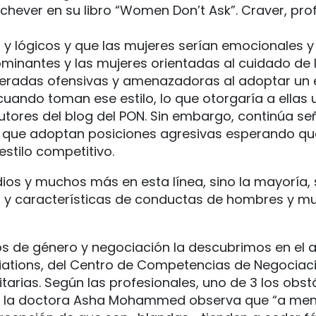
hever en su libro “Women Don’t Ask”. Craver, pro
 y lógicos y que las mujeres serían emocionales y 
inantes y las mujeres orientadas al cuidado de la
ideradas ofensivas y amenazadoras al adoptar un 
cuando toman ese estilo, lo que otorgaría a ellas 
s autores del blog del PON. Sin embargo, continúa 
s que adoptan posiciones agresivas esperando que
stilo competitivo.
udios y muchos más en esta línea, sino la mayoría
os y características de conductas de hombres y 
os de género y negociación la descubrimos en el a
gotiations, del Centro de Competencias de Negoci
rias. Según las profesionales, uno de 3 los obstá
cto, la doctora Asha Mohammed observa que “a menu