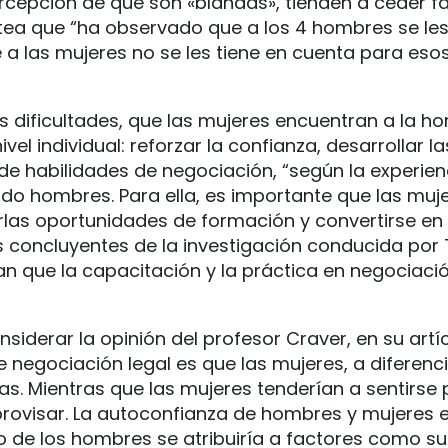
cepción de que son «blandas», tienden a ceder fá
ntea que “ha observado que a los 4 hombres se les
e a las mujeres no se les tiene en cuenta para es
s dificultades, que las mujeres encuentran a la h
ivel individual: reforzar la confianza, desarrollar
o de habilidades de negociación, “según la experi
do hombres. Para ella, es importante que las muj
arlas oportunidades de formación y convertirse e
os concluyentes de la investigación conducida por
n que la capacitación y la práctica en negociaci
siderar la opinión del profesor Craver, en su artí
egociación legal es que las mujeres, a diferenci
. Mientras que las mujeres tenderían a sentirse
rovisar. La autoconfianza de hombres y mujeres es
ito de los hombres se atribuiría a factores como s