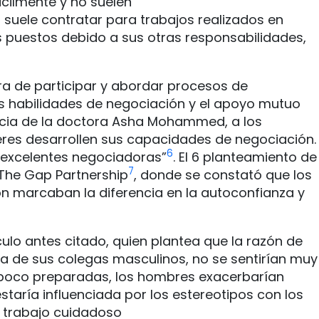
cilmente y no suelen
 suele contratar para trabajos realizados en
os puestos debido a sus otras responsabilidades,
ora de participar y abordar procesos de
 las habilidades de negociación y el apoyo mutuo
encia de la doctora Asha Mohammed, a los
eres desarrollen sus capacidades de negociación.
6
n excelentes negociadoras”
. El 6 planteamiento de
7
 The Gap Partnership
, donde se constató que los
ón marcaban la diferencia en la autoconfianza y
culo antes citado, quien plantea que la razón de
a de sus colegas masculinos, no se sentirían muy
 poco preparadas, los hombres exacerbarían
taría influenciada por los estereotipos con los
u trabajo cuidadoso