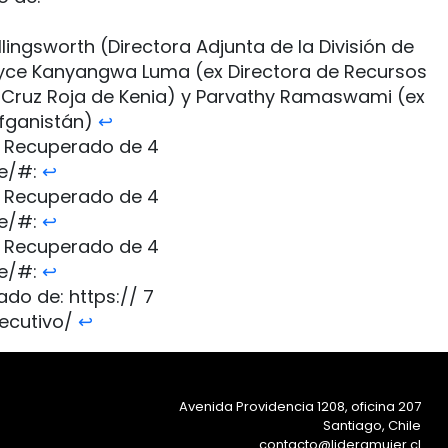
lingsworth (Directora Adjunta de la División de
Joyce Kanyangwa Luma (ex Directora de Recursos
Cruz Roja de Kenia) y Parvathy Ramaswami (ex
Afganistán)
↩︎
s. Recuperado de 4
le/#:
↩︎
s. Recuperado de 4
le/#:
↩︎
s. Recuperado de 4
le/#:
↩︎
do de: https:// 7
ecutivo/
↩︎
Avenida Providencia 1208, oficina 207
Santiago, Chile
contacto@lideramujer.cl